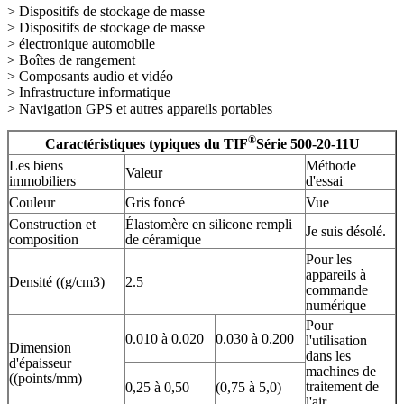
> Dispositifs de stockage de masse
> Dispositifs de stockage de masse
> électronique automobile
> Boîtes de rangement
> Composants audio et vidéo
> Infrastructure informatique
> Navigation GPS et autres appareils portables
®
Caractéristiques typiques du TIF
Série 500-20-11U
Les biens
Méthode
Valeur
immobiliers
d'essai
Couleur
Gris foncé
Vue
Construction et
Élastomère en silicone rempli
Je suis désolé.
composition
de céramique
Pour les
appareils à
Densité ((g/cm3)
2.5
commande
numérique
Pour
0.010 à 0.020
0.030 à 0.200
l'utilisation
Dimension
dans les
d'épaisseur
machines de
((points/mm)
traitement de
0,25 à 0,50
(0,75 à 5,0)
l'air