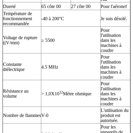
Dureté
65 côte 00
27 côte 00
Pour l'aéronef
Température de
fonctionnement
-40 à 200°C
Je suis désolé.
recommandée
Pour
l'utilisation
Voltage de rupture
≥ 5500
dans les
((V/mm)
machines à
coudre
Pour
l'utilisation
Constante
4.5 MHz
dans les
diélectrique
machines à
coudre
Pour
l'utilisation
Résistance au
12
> 1,0X10
Mètre ohmique
dans les
volume
machines à
coudre
L'utilisation du
Nombre de flammes
V-0
produit est
autorisée.
Pour les
appareils de