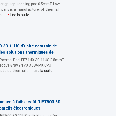
d for gpu cpu cooling pad 0.5mmT Low
mpany is a manufacturer of thermal
 ...
Lire la suite
-30-11US d'unité centrale de
les solutions thermiques de
U Thermal Pad TIF5140-30-11US 2.5mmT
fective Gray 94 V0 3.0W/MK CPU
 pipe thermal ...
Lire la suite
ance à faible coût TIFT500-30-
pareils électroniques
FT500-30-11US with blue color for