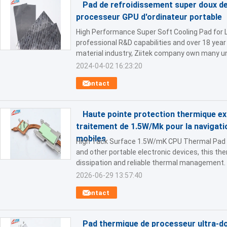
Pad de refroidissement super doux d
processeur GPU d'ordinateur portable
High Performance Super Soft Cooling Pad for
professional R&D capabilities and over 18 year
material industry, Ziitek company own many un
2024-04-02 16:23:20
Contact
Haute pointe protection thermique ext
traitement de 1.5W/Mk pour la navigati
mobiles
High Tack Surface 1.5W/mK CPU Thermal Pad 
and other portable electronic devices, this the
dissipation and reliable thermal management. 
2026-06-29 13:57:40
Contact
Pad thermique de processeur ultra-do