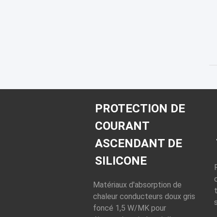
PROTECTION DE
COURANT
ASCENDANT DE
SILICONE
Matériaux d'absorption de
chaleur conducteurs doux gris
foncé 1,5 W/MK pour