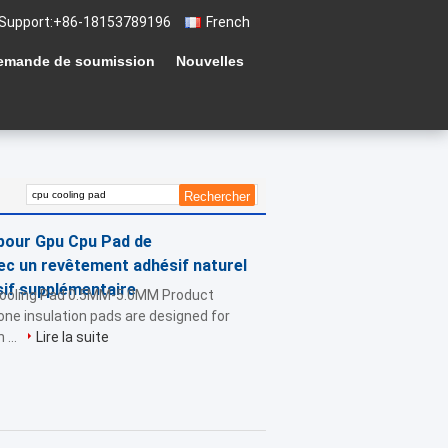
Support:
+86-18153789196
French
emande de soumission
Nouvelles
 pour Gpu Cpu Pad de
ec un revêtement adhésif naturel
if supplémentaire
 Cooling Pad 0.5MM-5.0MM Product
ne insulation pads are designed for
 ...
Lire la suite