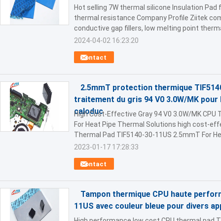
Hot selling 7W thermal silicone Insulation Pa
thermal resistance Company Profile Ziitek co
conductive gap fillers, low melting point thermal
2024-04-02 16:23:20
Contact
2.5mmT protection thermique TIF5140
traitement du gris 94 V0 3.0W/MK pour 
caloduc
High Cost-Effective Gray 94 V0 3.0W/MK CP
For Heat Pipe Thermal Solutions high cost-ef
Thermal Pad TIF5140-30-11US 2.5mmT For Heat
2023-01-17 17:28:33
Contact
Tampon thermique CPU haute perform
11US avec couleur bleue pour divers ap
High performance low cost CPU thermal pad TI