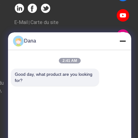
e
E-Mail
Carte du site
|
Site mobile
Dana
2:41 AM
Good day, what product are you looking 
for?
du
,