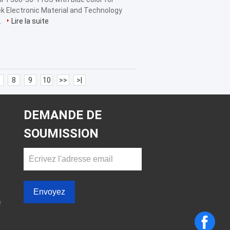
ek Electronic Material and Technology
.
Lire la suite
8
9
10
>>
>|
DEMANDE DE
SOUMISSION
Envoyez
é
sgs