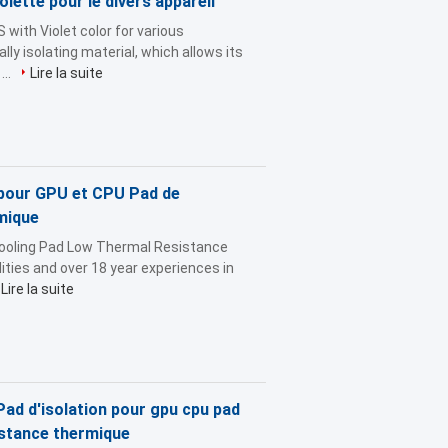
lette pour le divers appareil
ith Violet color for various
lly isolating material, which allows its
...
Lire la suite
e pour GPU et CPU Pad de
mique
Cooling Pad Low Thermal Resistance
ities and over 18 year experiences in
Lire la suite
Pad d'isolation pour gpu cpu pad
istance thermique