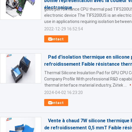
bonne représentation avec la couleur vio
électronique
good performance CPU thermal pad TIF5200US w
electronic device The TIF5200US is an electrica
use in applications requiring isolation between 
2022-12-29 16:52:54
Contact
Pad d'isolation thermique en silicon
refroidissement Faible résistance ther
Thermal Silicone Insulation Pad for GPU CPU 
Company Profile With professional R&D capabil
thermal interface material industry, Ziitek ...
2024-04-02 16:23:20
Contact
Vente à chaud 7W silicone thermique 
de refroidissement 0,5 mmT Faible rés