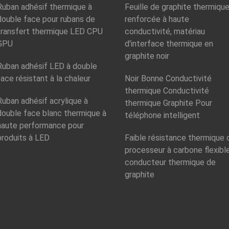
Ruban adhésif thermique à
Feuille de graphite thermiqu
double face pour rubans de
renforcée à haute
transfert thermique LED CPU
conductivité, matériau
GPU
d'interface thermique en
graphite noir
Ruban adhésif LED à double
face résistant à la chaleur
Noir Bonne Conductivité
thermique Conductivité
Ruban adhésif acrylique à
thermique Graphite Pour
double face blanc thermique à
téléphone intelligent
haute performance pour
produits à LED
Faible résistance thermique 
processeur à carbone flexible
conducteur thermique de
graphite