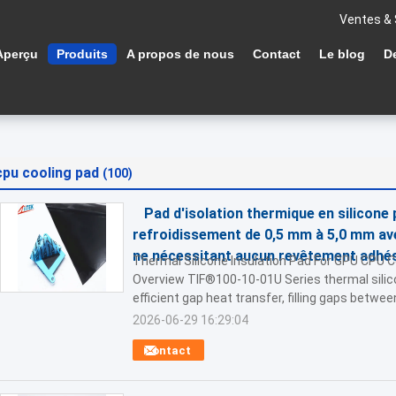
Ventes & 
Aperçu
Produits
A propos de nous
Contact
Le blog
D
cpu cooling pad
(100)
Pad d'isolation thermique en silicone
refroidissement de 0,5 mm à 5,0 mm av
ne nécessitant aucun revêtement adhés
Thermal Silicone Insulation Pad For GPU CPU
Overview TIF®100-10-01U Series thermal silico
efficient gap heat transfer, filling gaps between
2026-06-29 16:29:04
Contact