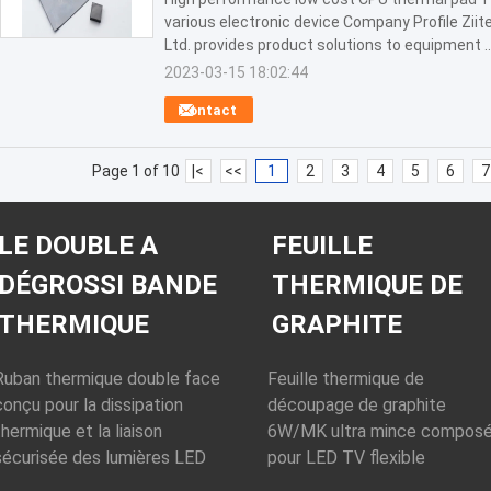
various electronic device Company Profile Ziit
Ltd. provides product solutions to equipment ..
2023-03-15 18:02:44
Contact
Page 1 of 10
|<
<<
1
2
3
4
5
6
7
LE DOUBLE A
FEUILLE
DÉGROSSI BANDE
THERMIQUE DE
THERMIQUE
GRAPHITE
Ruban thermique double face
Feuille thermique de
conçu pour la dissipation
découpage de graphite
thermique et la liaison
6W/MK ultra mince compos
sécurisée des lumières LED
pour LED TV flexible