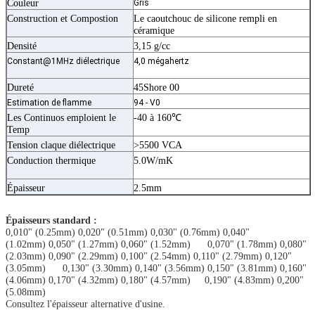
Couleur
Gris
Construction et Compostion
Le caoutchouc de silicone rempli en
céramique
Densité
3,15 g/cc
Constant@1MHz diélectrique
4,0 mégahertz
Dureté
45Shore 00
Estimation de flamme
94 - V0
Les Continuos emploient le
-40 à 160℃
Temp
Tension claque diélectrique
>5500 VCA
Conduction thermique
5.0W/mK
Épaisseur
2.5mm
Épaisseurs standard :
0,010" (0.25mm) 0,020" (0.51mm) 0,030" (0.76mm) 0,040"
(1.02mm) 0,050" (1.27mm) 0,060" (1.52mm) 0,070" (1.78mm) 0,080"
(2.03mm) 0,090" (2.29mm) 0,100" (2.54mm) 0,110" (2.79mm) 0,120"
(3.05mm) 0,130" (3.30mm) 0,140" (3.56mm) 0,150" (3.81mm) 0,160"
(4.06mm) 0,170" (4.32mm) 0,180" (4.57mm) 0,190" (4.83mm) 0,200"
(5.08mm)
Consultez l'épaisseur alternative d'usine.