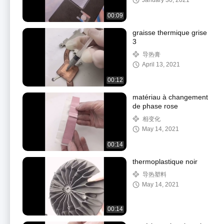
January 30, 2021
00:09
graisse thermique grise
3
导热膏
April 13, 2021
00:12
matériau à changement
de phase rose
相变化
May 14, 2021
00:14
thermoplastique noir
导热塑料
May 14, 2021
00:14