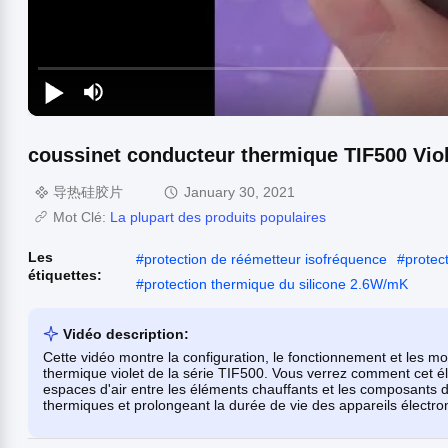
coussinet conducteur thermique TIF500 Viol
导热硅胶片
January 30, 2021
Mot Clé:
La plupart des produits populaires
Les
#
protection de réémetteur isofréquence
#
protec
étiquettes:
#
protection thermique du silicone 2.6W/mK
Vidéo description:
Cette vidéo montre la configuration, le fonctionnement et les m
thermique violet de la série TIF500. Vous verrez comment cet é
espaces d'air entre les éléments chauffants et les composants d
thermiques et prolongeant la durée de vie des appareils électro