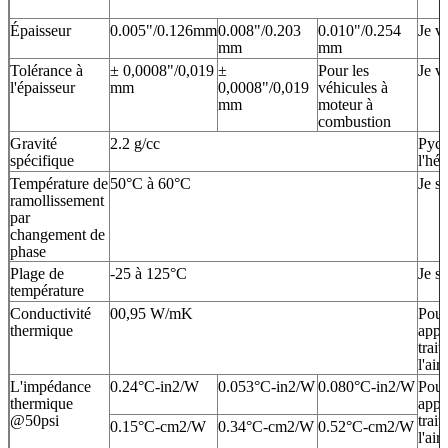
Épaisseur
0.005"/0.126mm
0.008"/0.203
0.010"/0.254
Je v
mm
mm
Tolérance à
± 0,0008"/0,019
±
Pour les
Je v
l'épaisseur
mm
0,0008"/0,019
véhicules à
mm
moteur à
combustion
Gravité
2.2 g/cc
Pycn
spécifique
l'hé
Température de
50°C à 60°C
Je su
ramollissement
par
changement de
phase
Plage de
-25 à 125°C
Je su
température
Conductivité
00,95 W/mK
Pour
thermique
appa
trai
l'air
L'impédance
0.24°C-in2/W
0.053°C-in2/W
0.080°C-in2/W
Pour
thermique
appa
@50psi
trai
0.15°C-cm2/W
0.34°C-cm2/W
0.52°C-cm2/W
l'air