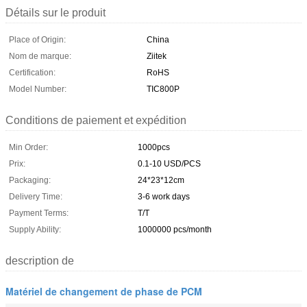
Détails sur le produit
Place of Origin:
China
Nom de marque:
Ziitek
Certification:
RoHS
Model Number:
TIC800P
Conditions de paiement et expédition
Min Order:
1000pcs
Prix:
0.1-10 USD/PCS
Packaging:
24*23*12cm
Delivery Time:
3-6 work days
Payment Terms:
T/T
Supply Ability:
1000000 pcs/month
description de
Matériel de changement de phase de PCM