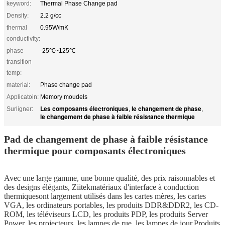
keyword:
Thermal Phase Change pad
Density:
2.2 g/cc
thermal
0.95W/mK
conductivity:
phase
-25℃~125℃
transition
temp:
material:
Phase change pad
Applicatoin:
Memory moudels
Les composants électroniques
le changement de phase
Surligner:
,
,
le changement de phase à faible résistance thermique
Pad de changement de phase à faible résistance
thermique pour composants électroniques
Avec une large gamme, une bonne qualité, des prix raisonnables et
des designs élégants, Ziitek
matériaux d'interface à conduction
thermique
sont largement utilisés dans les cartes mères, les cartes
VGA, les ordinateurs portables, les produits DDR&DDR2, les CD-
ROM, les téléviseurs LCD, les produits PDP, les produits Server
Power, les projecteurs, les lampes de rue, les lampes de jour,Produits