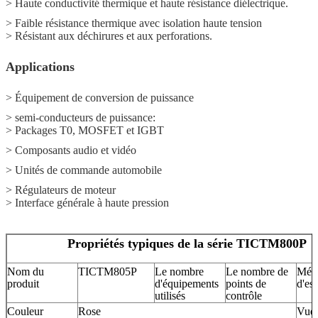
> Haute conductivité thermique et haute résistance diélectrique.
> Faible résistance thermique avec isolation haute tension
> Résistant aux déchirures et aux perforations.
Applications
> Équipement de conversion de puissance
> semi-conducteurs de puissance:
> Packages T0, MOSFET et IGBT
> Composants audio et vidéo
> Unités de commande automobile
> Régulateurs de moteur
> Interface générale à haute pression
Propriétés typiques de la série TICTM800P
Nom du
TICTM805P
Le nombre
Le nombre de
Mét
produit
d'équipements
points de
d'ess
utilisés
contrôle
Couleur
Rose
Vue