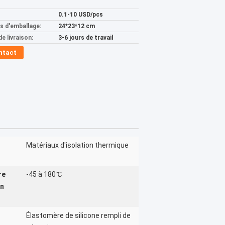
0.1-10 USD/pcs
ls d'emballage:
24*23*12 cm
de livraison:
3-6 jours de travail
ntact
Matériaux d'isolation thermique
re
-45 à 180℃
on
Élastomère de silicone rempli de