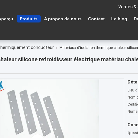
Ventes & 
Aperçu
Produits
A propos de nous
Contact
Le blog
D
e thermiquement conducteur
Matériaux d'isolation thermique chaleur silicon
haleur silicone refroidisseur électrique matériau cha
Détai
Lieu d
Nom d
Certifi
Numér
Cond
Quan