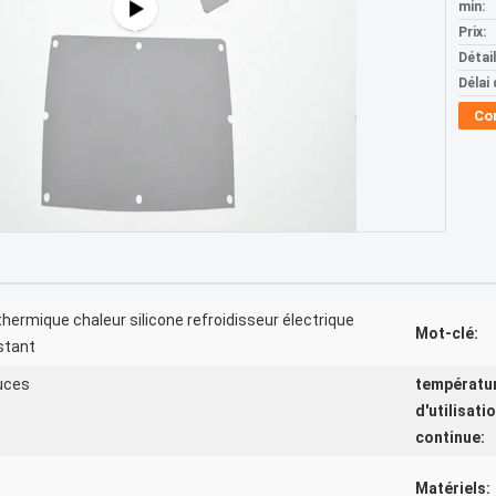
min:
Prix:
Détai
Délai 
Co
thermique chaleur silicone refroidisseur électrique
Mot-clé:
stant
puces
températu
d'utilisati
continue:
Matériels: