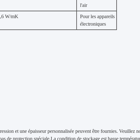
l'air
0,6 W/mK
Pour les appareils
électroniques
ession et une épaisseur personnalisée peuvent être fournies. Veuillez n
as de protection spéciale.La condition de stockage est basse température