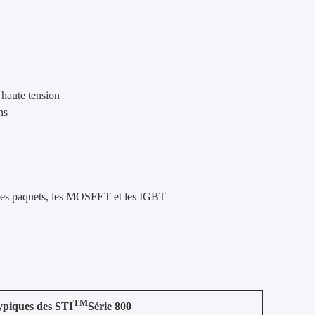
 haute tension
ns
 les paquets, les MOSFET et les IGBT
TM
ypiques des STI
Série 800