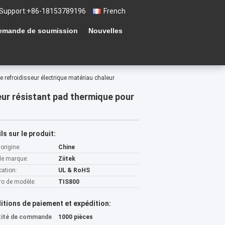
Support:
+86-18153789196
French
emande de soumission
Nouvelles
e refroidisseur électrique matériau chaleur
leur résistant pad thermique pour
ls sur le produit:
'origine:
Chine
e marque:
Ziitek
cation:
UL & RoHS
o de modèle:
TIS800
itions de paiement et expédition:
tité de commande
1000 pièces