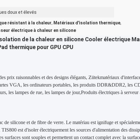
es doux et élevés
e résistant à la chaleur
,
Matériaux d'isolation thermique
,
seur électrique à chaleur en silicone
solation de la chaleur en silicone Cooler électrique M
r Pad thermique pour GPU CPU
s prix raisonnables et des designs élégants, Ziitek
matériaux d'interfa
es cartes VGA, les ordinateurs portables, les produits DDR&DDR2, les 
urs, les lampes de rue, les lampes de jour,Produits électriques à serveur
 de silicone et de fibre de verre. Le matériau est ignifuge et spécialem
 TIS800 est d'isoler électriquement les sources d'alimentation des dissi
s surfaces sont souples et permettent un contact complet avec la surfac