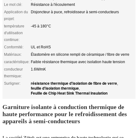
Le mot clé:
Résistance à l'écoulement
Application du
Disjoncteur à puce, refroidisseur à semi-conducteurs
projet:
température
-45 à 180°C
d'utilisation
continue:
Conformité:
UL et RoHS
Matériaux:
Élastomère en silicone rempli de céramique / fibre de verre
caractéristique:
Faible résistance thermique avec isolation haute tension
conducteur
1.6W/mK
thermique:
résistance thermique d'isolation de fibre de verre
Surligner:
,
feuille d'isolation thermique
,
Feuille de Chip Heat Sink Thermal Insulation
Garniture isolante à conduction thermique de
haute performance pour le refroidissement des
appareils à semi-conducteurs
La société Ziitek est une entreprise de haute technologie qui se