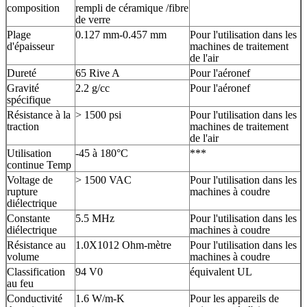
composition
rempli de céramique /fibre
de verre
Plage
0.127 mm-0.457 mm
Pour l'utilisation dans les
d'épaisseur
machines de traitement
de l'air
Dureté
65 Rive A
Pour l'aéronef
Gravité
2.2 g/cc
Pour l'aéronef
spécifique
Résistance à la
> 1500 psi
Pour l'utilisation dans les
traction
machines de traitement
de l'air
Utilisation
-45 à 180°C
***
continue Temp
Voltage de
> 1500 VAC
Pour l'utilisation dans les
rupture
machines à coudre
diélectrique
Constante
5.5 MHz
Pour l'utilisation dans les
diélectrique
machines à coudre
Résistance au
1.0X1012 Ohm-mètre
Pour l'utilisation dans les
volume
machines à coudre
Classification
94 V0
équivalent UL
au feu
Conductivité
1.6 W/m-K
Pour les appareils de