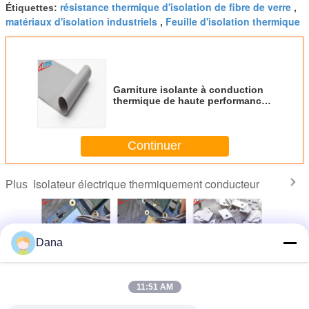
résistance thermique d'isolation de fibre de verre
Étiquettes:
,
matériaux d'isolation industriels
Feuille d'isolation thermique
,
Garniture isolante à conduction
thermique de haute performance
pour le refroidissement des
appareils à semi-conducteurs
Continuer
Isolateur électrique thermiquement conducteur
Plus
Dana
 isolants
Isolateur
Fabrication
Matériaux isolants
Matéri
riques
thermiquement
d'isolants
haute tension
d'inter
quement
conducteur
électriques
isolant électrique
therm
11:51 AM
teurs à
thermiquement
thermiquement
d'isol
mpérature
conducteurs en
conducteur
électr