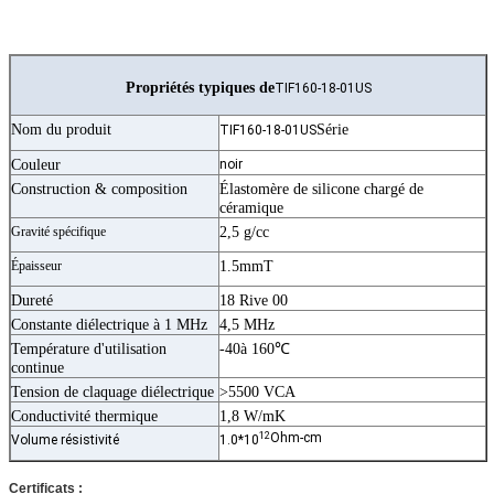
Propriétés typiques de
TIF160-18-01US
Nom du produit
Série
TIF160-18-01US
Couleur
noir
Construction & composition
Élastomère de silicone chargé de
céramique
Gravité spécifique
2,5 g/cc
Épaisseur
1.5mmT
Dureté
18 Rive 00
Constante diélectrique à 1 MHz
4,5 MHz
Température d'utilisation
-40à 160℃
continue
Tension de claquage diélectrique
>5500 VCA
Conductivité thermique
1,8 W/mK
12
Ohm-cm
Volume résistivité
1.0*10
Certificats :