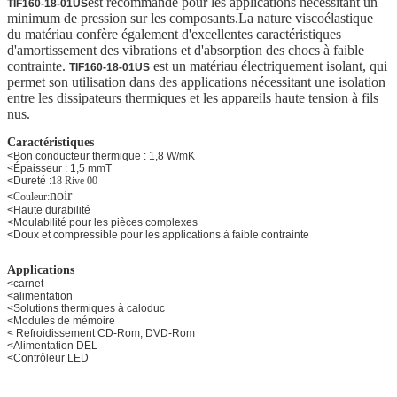
est recommandé pour les applications nécessitant un
TIF160-18-01US
minimum de pression sur les composants.La nature viscoélastique
du matériau confère également d'excellentes caractéristiques
d'amortissement des vibrations et d'absorption des chocs à faible
contrainte.
est un matériau électriquement isolant, qui
TIF160-18-01US
permet son utilisation dans des applications nécessitant une isolation
entre les dissipateurs thermiques et les appareils haute tension à fils
nus.
Caractéristiques
<Bon conducteur thermique : 1,8 W/mK
<Épaisseur : 1,5 mmT
<Dureté :
18 Rive 00
noir
<
Couleur:
<Haute durabilité
<Moulabilité pour les pièces complexes
<Doux et compressible pour les applications à faible contrainte
Applications
<carnet
<alimentation
<Solutions thermiques à caloduc
<Modules de mémoire
< Refroidissement CD-Rom, DVD-Rom
<Alimentation DEL
<Contrôleur LED