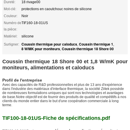
Dureté:
18 rivage00
Mot-clé:
protections en caoutchouc noires de silicone
Couleur:
Noir
Numéro de
TIF160-18-01US
la pièce:
Matériel:
silicone
Coussin thermique pour caloducs
Coussin thermique 1
Surligner:
,
,
8 W/MK pour moniteurs
Coussin thermique 18 Shore 00
,
Coussin thermique 18 Shore 00 et 1,8 W/mK pour
moniteurs, alimentations et caloducs
Profil de l'entreprise
Avec des capacités de R&D professionnelles et plus de 13 ans d'expérience
dans l'industrie des matériaux d'interface thermique, la société Ziitek possède
de nombreuses formulations uniques qui sont nos technologies et avantages
de base.Notre objectif est de fournir des produits de qualité et compétitifs à nos
clients du monde entier dans le but d'une coopération commerciale à long
terme.
TIF100-18-01US-Fiche de spécifications.pdf