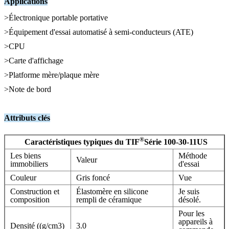
Applications
>Électronique portable portative
>Équipement d'essai automatisé à semi-conducteurs (ATE)
>CPU
>Carte d'affichage
>Platforme mère/plaque mère
>Note de bord
Attributs clés
®
Caractéristiques typiques du TIF
Série 100-30-11US
Les biens
Méthode
Valeur
immobiliers
d'essai
Couleur
Gris foncé
Vue
Construction et
Élastomère en silicone
Je suis
composition
rempli de céramique
désolé.
Pour les
appareils à
Densité ((g/cm3)
3.0