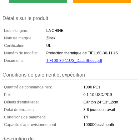
Détails sur le produit
Lieu d'origine:
LA CHINE
Nom de marque:
Ziitek
Certification:
UL
Numéro de modèle:
Protection thermique de TIF1160-30-11US
Documents:
TIF100-30-11US_Data Sheet.pdf
Conditions de paiement et expédition
Quantité de commande min:
1000 PCs
Prix:
0.1-10 USD/PCS
Détails d'emballage:
Canton 24*13*12cm
Délai de livraison:
3-8 jours de travail
Conditions de paiement:
T/T
Capacité d'approvisionnement:
100000pcs/month
description de