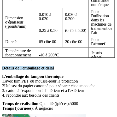
commande
numérique
Pour
0.010 à
0.030 à
l'utilisation
Dimension
0.020
0.200
dans les
d'épaisseur
machines de
((points/mm)
traitement de
0,25 à 0,50
(0,75 à 5,00)
l'air
Pour
Dureté
65 côte 00
20 côte 00
l'aéronef
Température de
Je suis
fonctionnement
-40 à 200°C
désolé.
recommandée
Pour
Détails de l'emballage et délai
l'utilisation
Voltage de
≥ 5500
dans les
L'emballage du tampon thermique
rupture ((V/mm)
machines à
1.avec film PET ou mousse-pour la protection
coudre
2Utilisez du papier cartonné pour séparer chaque couche.
Pour
3. carton à l'exportation à l'intérieur et à l'extérieur
Constante
l'utilisation
4. répondre aux besoins des clients
diélectrique
7.0
dans les
@1MHz
machines à
Temps de réalisation
:Quantité ((pièces):5000
coudre
Temps (journées)
: À négocier
Pour