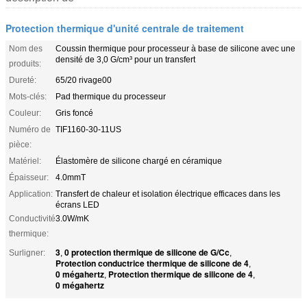
Protection thermique d'unité centrale de traitement
Nom des
Coussin thermique pour processeur à base de silicone avec une
densité de 3,0 G/cm³ pour un transfert
produits:
Dureté:
65/20 rivage00
Mots-clés:
Pad thermique du processeur
Couleur:
Gris foncé
Numéro de
TIF1160-30-11US
pièce:
Matériel:
Élastomère de silicone chargé en céramique
Épaisseur:
4.0mmT
Application:
Transfert de chaleur et isolation électrique efficaces dans les
écrans LED
Conductivité
3.0W/mK
thermique:
3
0 protection thermique de silicone de G/Cc
Surligner:
,
,
Protection conductrice thermique de silicone de 4
,
0 mégahertz
Protection thermique de silicone de 4
,
,
0 mégahertz