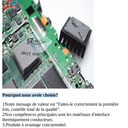
l'utilisation
Résistivité de
12
> 1,0X10
dans les
volume (ohm)
machines à
coudre
L'utilisation
Nombre de
du produit
V-0
flammes
doit être
prévue.
Pour les
appareils de
3.0
traitement de
Conductivité
l'air
thermique
(W/mK)
Pour les
3.0
produits de
base
Pourquoi nous avoir choisis?
1Notre message de valeur est "Faites-le correctement la première
fois, contrôle total de la qualité".
2Nos compétences principales sont les matériaux d'interface
thermiquement conducteurs.
3.Produits à avantage concurrentiel.