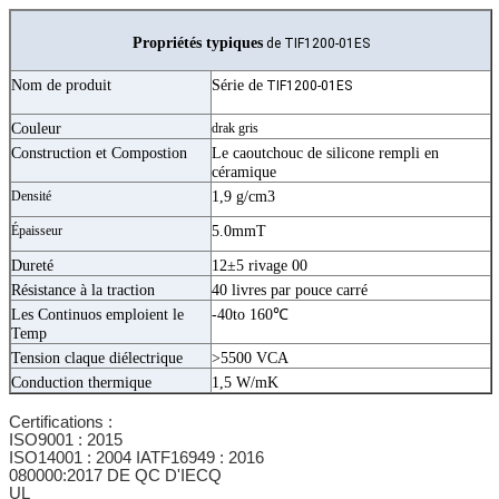
Propriétés typiques
de TIF1200-01ES
Nom de produit
Série de
TIF1200-01ES
Couleur
drak gris
Construction et Compostion
Le caoutchouc de silicone rempli en
céramique
Densité
1,9 g/cm3
Épaisseur
5.0mmT
Dureté
12±5 rivage 00
Résistance à la traction
40 livres par pouce carré
Les Continuos emploient le
-40to 160℃
Temp
Tension claque diélectrique
>5500 VCA
Conduction thermique
1,5 W/mK
Certifications :
ISO9001 : 2015
ISO14001 : 2004
IATF16949 : 2016
080000:2017 DE QC D'IECQ
UL