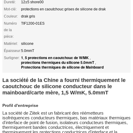
Dureté:
12±5 shore00
Mot-clé:
protections en caoutchouc grises de silicone de drak
Couleur:
drak gris
Numéro
TIF1200-01ES
de la
pièce:
Matériel:
silicone
Épaisseur:
5.0mmT
1
5 protections en caoutchouc de W/MK
Surligner:
,
,
protections thermiques du silicone 5.0mmT
,
Protections thermiques de silicone de Mainboard
La société de la Chine a fourni thermiquement le
caoutchouc de silicone conducteur dans le
mainboard/carte mère, 1,5 W/mK, 5.0mmT
Profil d'entreprise
La société de Ziitek est un fabricant des réémetteurs
isofréquences conducteurs thermiques, bas matériaux thermiques
d'interface de point de fusion, isolateurs conducteurs thermiques,
thermiquement bandes conductrices, électriquement et
thermiquement les protections conductrices d'interface et la