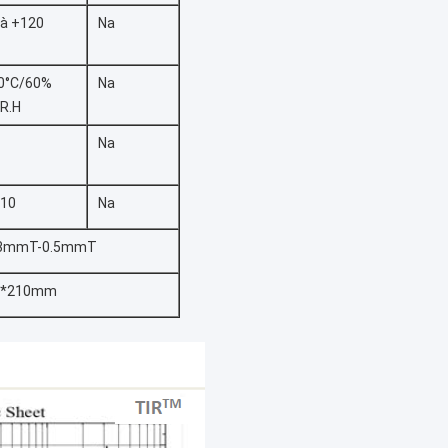
 à +120
Na
0°C/60%
Na
R.H
Na
10
Na
03mmT-0.5mmT
7*210mm