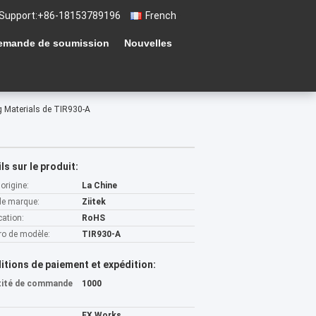
Support:
+86-18153789196
French
emande de soumission
Nouvelles
 Materials de TIR930-A
ls sur le produit:
'origine:
La Chine
e marque:
Ziitek
cation:
RoHS
o de modèle:
TIR930-A
itions de paiement et expédition:
tité de commande
1000
EX Works