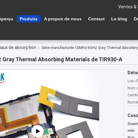
Ventes & 
Aperçu
Produits
A propos de nous
Contact
Le blog
D
aux de absorption
Série manufacturée 10MHz-6GHz Gray Thermal Absorbing
Gray Thermal Absorbing Materials de TIR930-A
Détai
Lieu d
Nom d
Certifi
Numér
Cond
Quan
min:
Prix: