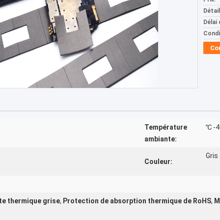
Détai
Délai 
Condi
Co
Température
℃ -4
ambiante:
Gris
Couleur:
te thermique grise
,
Protection de absorption thermique de RoHS
,
M