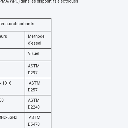
PMA/WPC) dans les dispositifs électriques
tériaux absorbants
eurs
Méthode
d'essai
s
Visuel
ASTM
D297
x 1016
ASTM
D257
60
ASTM
D2240
MHz-6GHz
ASTM
D5470