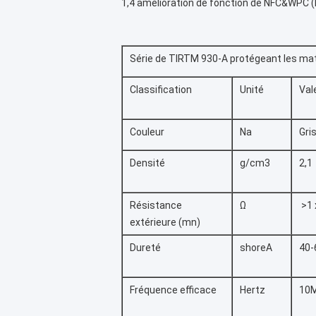
1,4 amélioration de fonction de NFC&WPC (
Série de TIRTM 930-A protégeant les ma
Classification
Unité
Val
Couleur
Na
Gri
Densité
g/cm3
2,1
Résistance
Ω
>1 
extérieure (mn)
Dureté
shoreA
40-
Fréquence efficace
Hertz
10