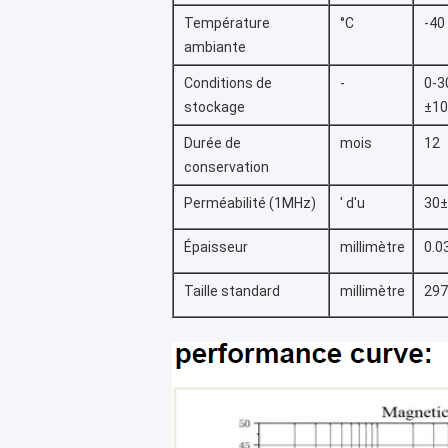
Température
°C
-40
ambiante
Conditions de
-
0-3
stockage
±10
Durée de
mois
12
conservation
Perméabilité (1MHz)
′ d'u
30±
Épaisseur
millimètre
0.
Taille standard
millimètre
29