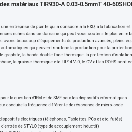
des matériaux TIR930-A
0.03-0.5mmT
40-60SHO
 une entreprise de pointe qui a consacré à
R&D, à
fabrication e
la
la
ences riches dans ce domaine qui peut vous soutenir le plus en reta
us avons beaucoup d'équipements de production avancés, pleins équi
utomatiques qui peuvent soutenir la production pour la protection
de graphite, la bande double face thermique, la protection d'isolati
phase, la graisse thermique etc. UL94 V-0, le GV et les ROHS sont 
 pour la question d'IEM et de SME pour les dispositifs informatiques
ur conduire la fréquence différente de résonance de micro-onde
s dispositifs électriques (téléphones, Tablettes, PCs et etc. futés)
ur d'entrée de STYLO (type de accouplement inductif)