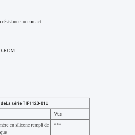
a résistance au contact
DVD-ROM
 de
La série TIF1120-01U
Vue
mère en silicone rempli de
***
ique