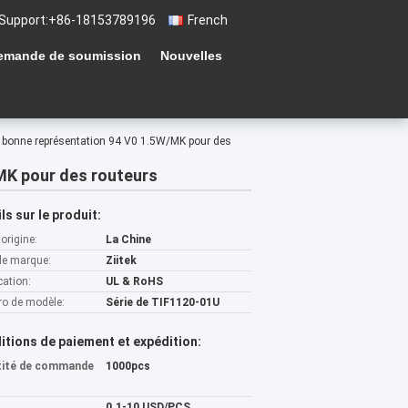
Support:
+86-18153789196
French
emande de soumission
Nouvelles
de bonne représentation 94 V0 1.5W/MK pour des
/MK pour des routeurs
ls sur le produit:
'origine:
La Chine
e marque:
Ziitek
cation:
UL & RoHS
o de modèle:
Série de TIF1120-01U
itions de paiement et expédition:
tité de commande
1000pcs
0.1-10 USD/PCS