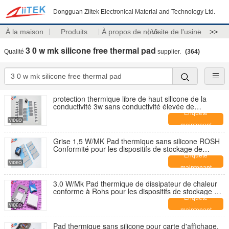
Dongguan Ziitek Electronical Material and Technology Ltd.
À la maison
Produits
À propos de nous
Visite de l'usine
>>
3 0 w mk silicone free thermal pad
Qualité
supplier.
(364)
protection thermique libre de haut silicone de la
conductivité 3w sans conductivité élevée de
matériaux de silicone pour surveiller des aides
Enquête
maintenant
Grise 1,5 W/MK Pad thermique sans silicone ROSH
Conformité pour les dispositifs de stockage de
masse
Enquête
maintenant
3.0 W/Mk Pad thermique de dissipateur de chaleur
conforme à Rohs pour les dispositifs de stockage de
masse
Enquête
maintenant
Pad thermique sans silicone pour carte d'affichage,