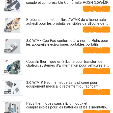
souple et compressible Conformité ROSH 2.0W/MK
Enquête
maintenant
Protection thermique libre 2W/MK de silicone auto-
adhésif pour les produits sensibles de silicone de
caméra
Enquête
maintenant
3.0 W/Mk Cpu Pad conforme à la norme Rohs pour
les appareils électroniques portables portatifs
Enquête
maintenant
Coussin thermique en Silicone pour transfert de
chaleur, systèmes d'alimentation pour véhicules à
énergie nouvelle, Ultra-doux, efficace, 3.0 W/MK,
Enquête
épaisseur 0.25mm ~ 0.5mm
maintenant
3.0 W/M-K Pad thermique sans silicone pour
équipement médical directement du fabricant
Enquête
maintenant
Pads thermiques sans silicium doux et
compressibles pour les batteries et les alimentations
électriques des voitures
Enquête