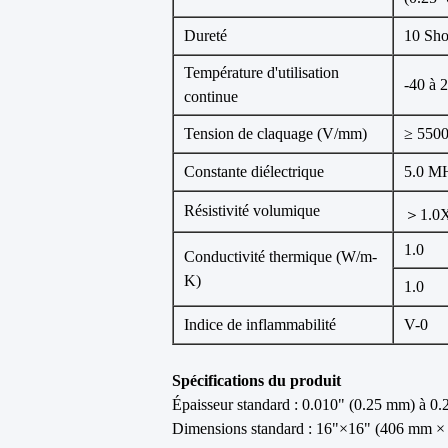
Dureté
10 Sho
Température d'utilisation
-40 à
continue
Tension de claquage (V/mm)
≥ 550
Constante diélectrique
5.0 M
Résistivité volumique
＞1.0
1.0
Conductivité thermique (W/m-
K)
1.0
Indice de inflammabilité
V-0
Spécifications du produit
Épaisseur standard : 0.010" (0.25 mm) à 0
Dimensions standard : 16"×16" (406 mm ×