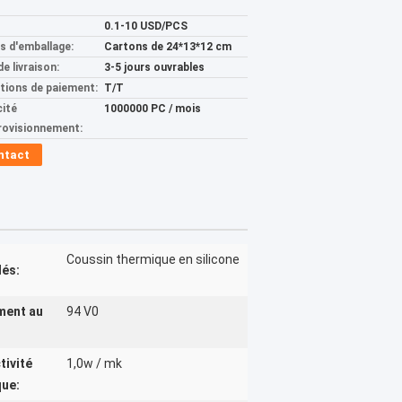
0.1-10 USD/PCS
ls d'emballage:
Cartons de 24*13*12 cm
de livraison:
3-5 jours ouvrables
tions de paiement:
T/T
ité
1000000 PC / mois
rovisionnement:
ntact
Coussin thermique en silicone
lés:
ment au
94 V0
ivité
1,0w / mk
que: