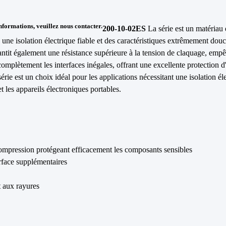
nformations, veuillez nous contacter.
200-10-02ES
La série est un matériau
ne isolation électrique fiable et des caractéristiques extrêmement dou
ntit également une résistance supérieure à la tension de claquage, empêc
complètement les interfaces inégales, offrant une excellente protection
série est un choix idéal pour les applications nécessitant une isolation éle
t les appareils électroniques portables.
ompression protégeant efficacement les composants sensibles
rface supplémentaires
t aux rayures