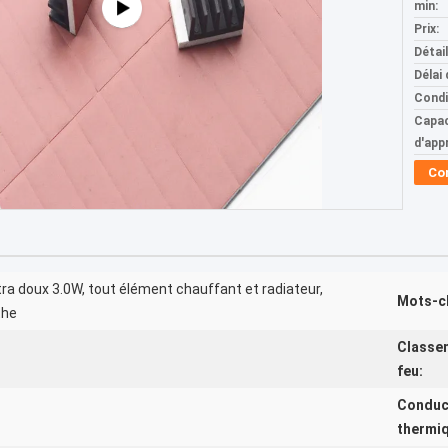
min:
Prix:
Détai
Délai 
Condi
Capac
d'app
Co
ra doux 3.0W, tout élément chauffant et radiateur,
Mots-c
the
Classe
feu:
Conduct
thermi