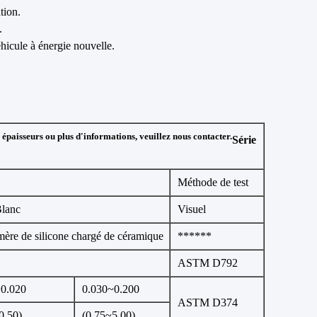
tion.
.
hicule à énergie nouvelle.
épaisseurs ou plus d'informations, veuillez nous contacter.
Série
Méthode de test
lanc
Visuel
mère de silicone chargé de céramique
******
ASTM D792
~0.020
0.030~0.200
ASTM D374
0.50)
(0.75~5.00)