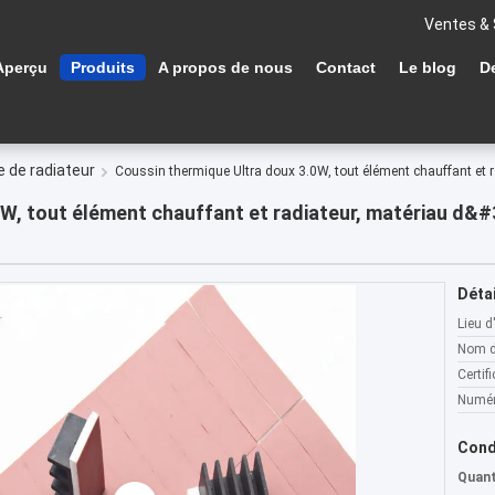
Ventes & 
Aperçu
Produits
A propos de nous
Contact
Le blog
D
 de radiateur
Coussin thermique Ultra doux 3.0W, tout élément chauffant et r
W, tout élément chauffant et radiateur, matériau d&#
Détai
Lieu d
Nom d
Certifi
Numér
Cond
Quan