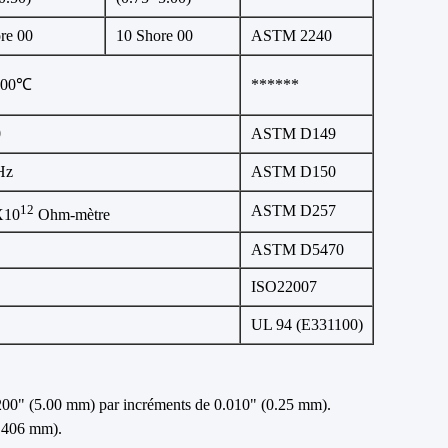
re 00
10 Shore 00
ASTM 2240
 200℃
******
0
ASTM D149
Hz
ASTM D150
12
ASTM D257
X10
Ohm-mètre
ASTM D5470
ISO22007
UL 94 (E331100)
.200" (5.00 mm) par incréments de 0.010" (0.25 mm).
 406 mm).