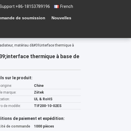
Support:
+86-18153789196
French
emande de soumission
Nouvelles
adiateur, matériau d&#39;interface thermique à
39;interface thermique à base de
ls sur le produit:
'origine:
Chine
e marque:
Ziitek
cation:
UL & RoHS
o de modèle:
TIF200-10-02ES
itions de paiement et expédition:
tité de commande
1000 pièces