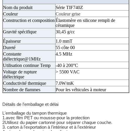
Nom du produit
Série TIF740Z
Couleur
Couleur grise
Construction et composition
Élastomère en silicone rempli de
céramique
Gravité spécifique
30,45 g/cc
Épaisseur
1.0 mmT
Dureté
55 côte 00
Constante
4.5 MHz
diélectrique@1MHz
Utilisation continue Temp
-40 à 200°C
Voltage de rupture
> 5500 VAC
diélectrique
Conductivité thermique
7.0W/mK
Nombre de flammes
Pour les véhicules à moteur
Détails de l'emballage et délai
L'emballage du tampon thermique
1.avec film PET ou mousse-pour la protection
2Utilisez du papier cartonné pour séparer chaque couche.
3. carton à l'exportation à l'intérieur et à l'extérieur