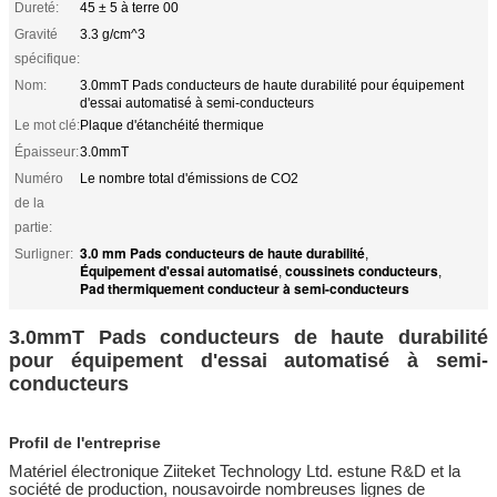
Dureté:
45 ± 5 à terre 00
Gravité
3.3 g/cm^3
spécifique:
Nom:
3.0mmT Pads conducteurs de haute durabilité pour équipement
d'essai automatisé à semi-conducteurs
Le mot clé:
Plaque d'étanchéité thermique
Épaisseur:
3.0mmT
Numéro
Le nombre total d'émissions de CO2
de la
partie:
3.0 mm Pads conducteurs de haute durabilité
Surligner:
,
Équipement d'essai automatisé
coussinets conducteurs
,
,
Pad thermiquement conducteur à semi-conducteurs
3.0mmT Pads conducteurs de haute durabilité
pour équipement d'essai automatisé à semi-
conducteurs
Profil de l'entreprise
Matériel électronique Ziitek
et Technology Ltd. est
une R&D
et la
société de production, nous
avoir
de nombreuses lignes de