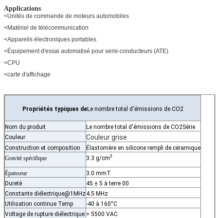
Applications
<
Unités de commande de moteurs automobiles
<
Matériel de télécommunication
<
Appareils électroniques portables
<
Équipement d'essai automatisé pour semi-conducteurs (ATE)
<
CPU
<
carte d'affichage
Propriétés typiques de
Le nombre total d'émissions de CO2
Nom du produit
Le nombre total d'émissions de CO2
Série
Couleur grise
Couleur
Construction et composition
Élastomère en silicone rempli de céramique
3
Gravité spécifique
3.3 g/cm
Épaisseur
3.0 mmT
Dureté
45 ± 5 à terre 00
Constante diélectrique@1MHz
4.5 MHz
Utilisation continue Temp
-40 à 160°C
Voltage de rupture diélectrique
> 5500 VAC