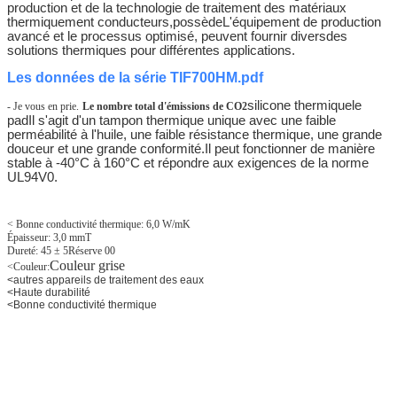
production et de la technologie de traitement des matériaux
thermiquement conducteurs,
possède
L'équipement de production
avancé et le processus optimisé, peuvent fournir divers
des
solutions thermiques pour différentes applications.
Les données de la série TIF700HM.pdf
silicone thermique
le
- Je vous en prie.
Le nombre total d'émissions de CO2
pad
Il s'agit d'un tampon thermique unique avec une faible
perméabilité à l'huile, une faible résistance thermique, une grande
douceur et une grande conformité.Il peut fonctionner de manière
stable à -40°C à 160°C et répondre aux exigences de la norme
UL94V0.
< Bonne conductivité thermique: 6,0 W/mK
Épaisseur: 3,0 mmT
Dureté: 45 ± 5
Réserve 00
Couleur grise
<
Couleur:
<
autres appareils de traitement des eaux
<
Haute durabilité
<
Bonne conductivité thermique