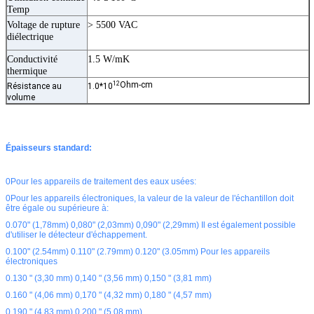
Temp
Voltage de rupture
> 5500 VAC
diélectrique
Conductivité
1.5 W/mK
thermique
12
Ohm-cm
Résistance au
1.0*10
volume
Épaisseurs standard:
0Pour les appareils de traitement des eaux usées:
0Pour les appareils électroniques, la valeur de la valeur de l'échantillon doit
être égale ou supérieure à:
0.070" (1,78mm) 0,080" (2,03mm) 0,090" (2,29mm) Il est également possible
d'utiliser le détecteur d'échappement.
0.100" (2.54mm) 0.110" (2.79mm) 0.120" (3.05mm) Pour les appareils
électroniques
0.130 " (3,30 mm) 0,140 " (3,56 mm) 0,150 " (3,81 mm)
0.160 " (4,06 mm) 0,170 " (4,32 mm) 0,180 " (4,57 mm)
0.190 " (4,83 mm) 0,200 " (5,08 mm)