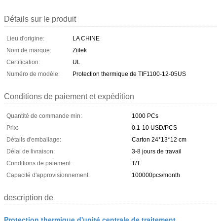
Détails sur le produit
Lieu d'origine:
LA CHINE
Nom de marque:
Ziitek
Certification:
UL
Numéro de modèle:
Protection thermique de TIF1100-12-05US
Conditions de paiement et expédition
Quantité de commande min:
1000 PCs
Prix:
0.1-10 USD/PCS
Détails d'emballage:
Carton 24*13*12 cm
Délai de livraison:
3-8 jours de travail
Conditions de paiement:
T/T
Capacité d'approvisionnement:
100000pcs/month
description de
Protection thermique d'unité centrale de traitement