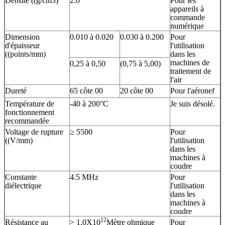
Densité ((g/cm3)
2.0
Pour les
appareils à
commande
numérique
Dimension
0.010 à 0.020
0.030 à 0.200
Pour
d'épaisseur
l'utilisation
((points/mm)
dans les
machines de
0,25 à 0,50
(0,75 à 5,00)
traitement de
l'air
Dureté
65 côte 00
20 côte 00
Pour l'aéronef
Température de
-40 à 200°C
Je suis désolé.
fonctionnement
recommandée
Voltage de rupture
≥ 5500
Pour
((V/mm)
l'utilisation
dans les
machines à
coudre
Constante
4.5 MHz
Pour
diélectrique
l'utilisation
dans les
machines à
coudre
12
Résistance au
> 1,0X10
Mètre ohmique
Pour