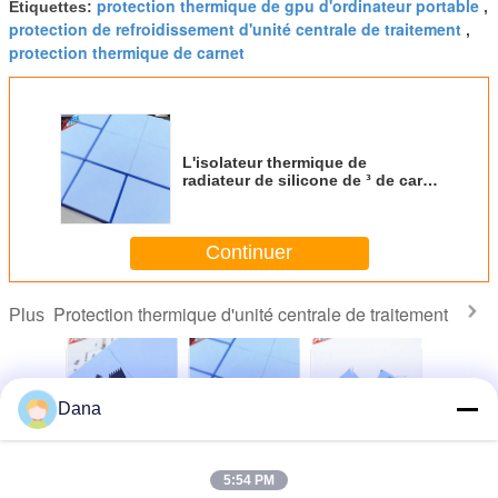
protection thermique de gpu d'ordinateur portable
Étiquettes:
,
protection de refroidissement d'unité centrale de traitement
,
protection thermique de carnet
L'isolateur thermique de
radiateur de silicone de ³ de carte
d'affichage 2.0g/Cm capitonne
l'épaisseur de 2,5 millimètres
Continuer
Protection thermique d'unité centrale de traitement
Plus
Dana
ction
Coussin isolant
L'isolateur
Épaisseur
Matér
que de
Ultra doux pour
thermique de
thermique 2.0mm
conducte
eur en
dissipateur de
radiateur de
de protection de
chaleur m
5:54 PM
houc de
chaleur, coussin
silicone de ³ de
remplissage
protec