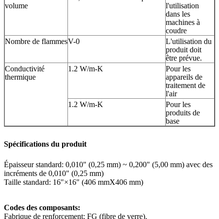
volume
l'utilisation
dans les
machines à
coudre
Nombre de flammes
V-0
L'utilisation du
produit doit
être prévue.
Conductivité
1.2 W/m-K
Pour les
thermique
appareils de
traitement de
l'air
1.2 W/m-K
Pour les
produits de
base
Spécifications du produit
Épaisseur standard: 0,010" (0,25 mm) ~ 0,200" (5,00 mm) avec des
incréments de 0,010" (0,25 mm)
Taille standard: 16"×16" (406 mmX406 mm)
Codes des composants:
Fabrique de renforcement: FG (fibre de verre).