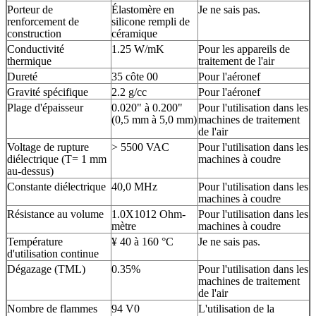
Porteur de
Élastomère en
Je ne sais pas.
renforcement de
silicone rempli de
construction
céramique
Conductivité
1.25 W/mK
Pour les appareils de
thermique
traitement de l'air
Dureté
35 côte 00
Pour l'aéronef
Gravité spécifique
2.2 g/cc
Pour l'aéronef
Plage d'épaisseur
0.020" à 0.200"
Pour l'utilisation dans les
(0,5 mm à 5,0 mm)
machines de traitement
de l'air
Voltage de rupture
> 5500 VAC
Pour l'utilisation dans les
diélectrique (T= 1 mm
machines à coudre
au-dessus)
Constante diélectrique
40,0 MHz
Pour l'utilisation dans les
machines à coudre
Résistance au volume
1.0X1012 Ohm-
Pour l'utilisation dans les
mètre
machines à coudre
Température
¥ 40 à 160 °C
Je ne sais pas.
d'utilisation continue
Dégazage (TML)
0.35%
Pour l'utilisation dans les
machines de traitement
de l'air
Nombre de flammes
94 V0
L'utilisation de la