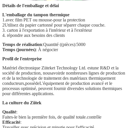
Détails de l'emballage et délai
L'emballage du tampon thermique
1.avec film PET ou mousse-pour la protection
2Utilisez du papier cartonné pour séparer chaque couche.
3. carton à l'exportation à l'intérieur et à l'extérieur
4. répondre aux besoins des clients
Temps de réalisation
:Quantité ((pièces):5000
Temps (journées)
: À négocier
Profil de l'entreprise
Matériel électronique Ziitek
et Technology Ltd. est
une R&D
et la
société de production, nous
avoir
de nombreuses lignes de production
et de la technologie de traitement des matériaux thermiquement
conducteurs,
possède
L'équipement de production avancé et le
processus optimisé, peuvent fournir divers
des solutions thermiques
pour différentes applications.
La culture du Ziitek
Qualité
:
Faites-le bien la première fois, de qualité totale.
contrôle
Efficacité
:
Travailler avec précision et minutie pour l'efficacité